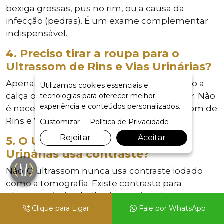
bexiga grossas, pus no rim, ou a causa da
infecção (pedras). É um exame complementar
indispensável.
4. Preciso tirar a roupa para o
Ultrassom de Rins e Vias Urinárias?
Apenas levantar a blusa e abaixar um pouco a
Utilizamos cookies essenciais e
calça ou saia para expor o abdômen inferior. Não
tecnologias para oferecer melhor
experiência e conteúdos personalizados.
é necessário ficar nu para realizar o Ultrassom de
Rins e Vias Urinárias.
Customizar
Política de Privacidade
Rejeitar
Aceitar
5. O Ultrassom de Rins e Vias
Urinárias usa contraste?
Não. O ultrassom nunca usa contraste iodado
como a tomografia. Existe contraste para
ultrassom (microbolhas), mas é muito raro ser
usado em rotina de Ultrassom de Rins e Vias
Clique para Ligar
Fale por WhatsApp
Urinárias. O exame padrão é sem nada injetável.