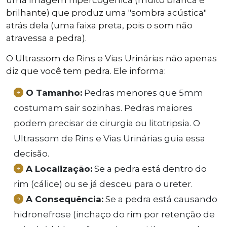
uma imagem hipercogênica (muito branca e
brilhante) que produz uma "sombra acústica"
atrás dela (uma faixa preta, pois o som não
atravessa a pedra).
O Ultrassom de Rins e Vias Urinárias não apenas
diz que você tem pedra. Ele informa:
O Tamanho:
Pedras menores que 5mm
costumam sair sozinhas. Pedras maiores
podem precisar de cirurgia ou litotripsia. O
Ultrassom de Rins e Vias Urinárias guia essa
decisão.
A Localização:
Se a pedra está dentro do
rim (cálice) ou se já desceu para o ureter.
A Consequência:
Se a pedra está causando
hidronefrose (inchaço do rim por retenção de