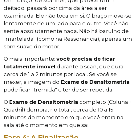
Um "braço" de scanner, que parece um "L"
deitado, passará por cima da área a ser
examinada. Ele não toca em si. O braço move-se
lentamente de um lado para o outro. Você não
sente absolutamente nada. Não há barulho de
"martelada" (como na Ressonância), apenas um
som suave do motor.
O mais importante:
você precisa de ficar
totalmente imóvel
durante o scan, que dura
cerca de 1 a 2 minutos por local. Se você se
mexer, a imagem do
Exame de Densitometria
pode ficar "tremida" e ter de ser repetida.
O
Exame de Densitometria
completo (Coluna +
Quadril) demora, no total, cerca de 10 a 15
minutos do momento em que você entra na
sala até o momento em que sai.
Fase 4: A Finalização