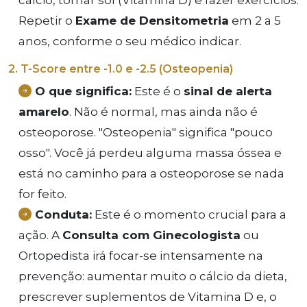
cálcio, tomar sol (Vitamina D) e fazer exercícios.
Repetir o
Exame de Densitometria
em 2 a 5
anos, conforme o seu médico indicar.
2. T-Score entre -1.0 e -2.5 (Osteopenia)
O que significa:
Este é o
sinal de alerta
amarelo
. Não é normal, mas ainda não é
osteoporose. "Osteopenia" significa "pouco
osso". Você já perdeu alguma massa óssea e
está no caminho para a osteoporose se nada
for feito.
Conduta:
Este é o momento crucial para a
ação. A
Consulta com Ginecologista
ou
Ortopedista irá focar-se intensamente na
prevenção: aumentar muito o cálcio da dieta,
prescrever suplementos de Vitamina D e, o