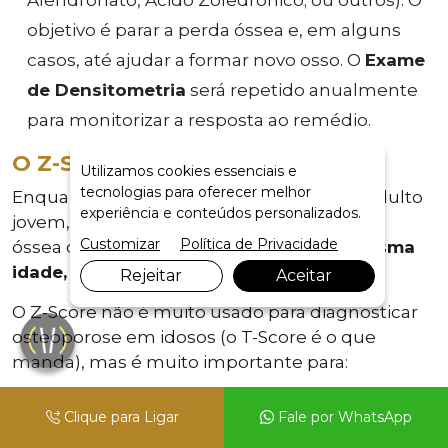
Alendronato, Ácido Zoledrónico; ou outros). O
objetivo é parar a perda óssea e, em alguns
casos, até ajudar a formar novo osso. O
Exame
de Densitometria
será repetido anualmente
para monitorizar a resposta ao remédio.
O Z-Score (O Segundo Número)
Utilizamos cookies essenciais e
tecnologias para oferecer melhor
Enquanto o T-Score compara-o com um adulto
experiência e conteúdos personalizados.
jovem, o Z-Score compara a sua densidade
Customizar
Política de Privacidade
óssea com a média de pessoas da
sua mesma
idade, sexo e etnia
.
Rejeitar
Aceitar
O Z-Score não é muito usado para diagnosticar
osteoporose em idosos (o T-Score é o que
manda), mas é muito importante para:
Pacientes Jovens (antes da menopausa):
Clique para Ligar
Fale por WhatsApp
Se uma mulher de 40 anos tem um Z-Score