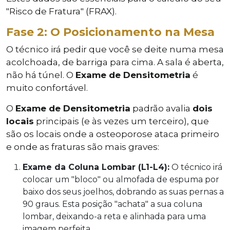
"Risco de Fratura" (FRAX).
Fase 2: O Posicionamento na Mesa
O técnico irá pedir que você se deite numa mesa
acolchoada, de barriga para cima. A sala é aberta,
não há túnel. O
Exame de Densitometria
é
muito confortável.
O
Exame de Densitometria
padrão avalia
dois
locais
principais (e às vezes um terceiro), que
são os locais onde a osteoporose ataca primeiro
e onde as fraturas são mais graves:
Exame da Coluna Lombar (L1-L4):
O técnico irá
colocar um "bloco" ou almofada de espuma por
baixo dos seus joelhos, dobrando as suas pernas a
90 graus. Esta posição "achata" a sua coluna
lombar, deixando-a reta e alinhada para uma
imagem perfeita.