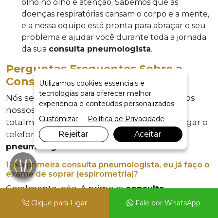
olho no olho e atenção. Sabemos que as
doenças respiratórias cansam o corpo e a mente,
e a nossa equipe está pronta para abraçar o seu
problema e ajudar você durante toda a jornada
da sua
consulta pneumologista
.
Perguntas Frequentes Sobre a
Consulta Pneumologista (FAQ)
Utilizamos cookies essenciais e
tecnologias para oferecer melhor
Nós separamos as dúvidas mais comuns dos
experiência e conteúdos personalizados.
nossos pacientes para que você fique
Customizar
Política de Privacidade
totalmente tranquilo e seguro antes de pegar o
telefone para marcar a sua
Rejeitar
consulta
Aceitar
pneumologista
conosco:
1. Na primeira consulta pneumologista, eu já faço o
exame de soprar (espirometria)?
Geralmente, não. A primeira
consulta
pneumologista
é a avaliação clínica com o
Clique para Ligar
Fale por WhatsApp
médico, onde ele vai ouvir sua história e fazer o