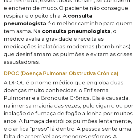
fica resfriada, esses tubos incham, se contraem
e enchem de muco. O paciente não consegue
respirar e o peito chia. A
consulta
pneumologista
é o melhor caminho para quem
tem asma. Na
consulta pneumologista
, o
médico avalia a gravidade e receita as
medicações inalatórias modernas (bombinhas)
que desinflamam os pulmões e evitam as crises
assustadoras.
DPOC (Doença Pulmonar Obstrutiva Crônica)
A DPOC é o nome médico que engloba duas
doenças muito conhecidas: o Enfisema
Pulmonar e a Bronquite Crônica. Ela é causada,
na imensa maioria das vezes, pelo cigarro ou por
inalação de fumaça de fogão a lenha por muitos
anos. A fumaça destrói os pulmões lentamente,
e o ar fica "preso" lá dentro. A pessoa sente uma
falta de ar terrível aos menores esforços. A