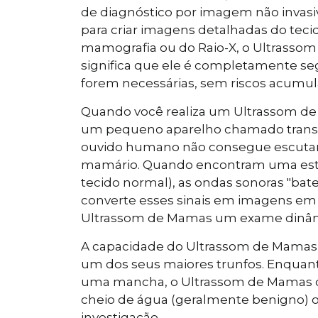
de diagnóstico por imagem não invasivo
para criar imagens detalhadas do tecid
mamografia ou do Raio-X, o Ultrassom 
significa que ele é completamente se
forem necessárias, sem riscos acumula
Quando você realiza um Ultrassom de 
um pequeno aparelho chamado transdu
ouvido humano não consegue escutar. 
mamário. Quando encontram uma estr
tecido normal), as ondas sonoras "bat
converte esses sinais em imagens em 
Ultrassom de Mamas um exame dinâmi
A capacidade do Ultrassom de Mamas de
um dos seus maiores trunfos. Enqua
uma mancha, o Ultrassom de Mamas co
cheio de água (geralmente benigno) o
investigação.