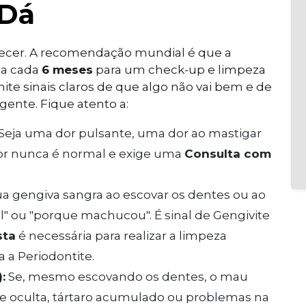
 Dá
recer. A recomendação mundial é que a
 a cada
6 meses
para um check-up e limpeza
ite sinais claros de que algo não vai bem e de
gente. Fique atento a:
. Seja uma dor pulsante, uma dor ao mastigar
 Dor nunca é normal e exige uma
Consulta com
ua gengiva sangra ao escovar os dentes ou ao
al" ou "porque machucou". É sinal de Gengivite
sta
é necessária para realizar a limpeza
a a Periodontite.
:
Se, mesmo escovando os dentes, o mau
ie oculta, tártaro acumulado ou problemas na