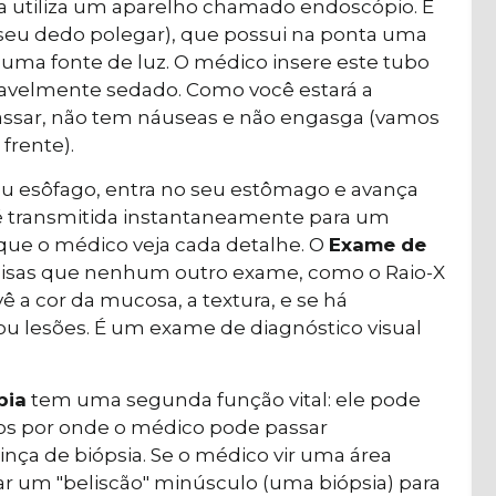
ta utiliza um aparelho chamado endoscópio. É
o seu dedo polegar), que possui na ponta uma
uma fonte de luz. O médico insere este tubo
rtavelmente sedado. Como você estará a
passar, não tem náuseas e não engasga (vamos
frente).
u esôfago, entra no seu estômago e avança
 transmitida instantaneamente para um
 que o médico veja cada detalhe. O
Exame de
oisas que nenhum outro exame, como o Raio-X
ê a cor da mucosa, a textura, e se há
) ou lesões. É um exame de diagnóstico visual
pia
tem uma segunda função vital: ele pode
nos por onde o médico pode passar
ça de biópsia. Se o médico vir uma área
rar um "beliscão" minúsculo (uma biópsia) para