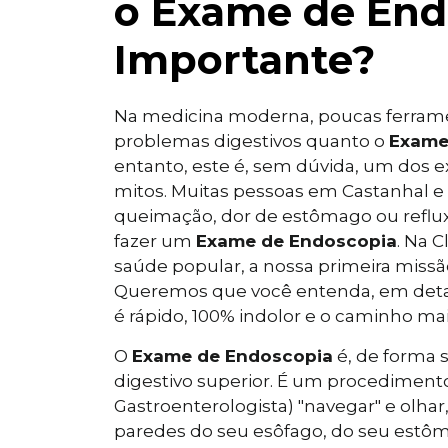
o Exame de End
Importante?
Na medicina moderna, poucas ferramen
problemas digestivos quanto o
Exame
entanto, este é, sem dúvida, um dos
mitos. Muitas pessoas em Castanhal e 
queimação, dor de estômago ou reflux
fazer um
Exame de Endoscopia
. Na 
saúde popular, a nossa primeira missã
Queremos que você entenda, em deta
é rápido, 100% indolor e o caminho mai
O
Exame de Endoscopia
é, de forma 
digestivo superior. É um procedimen
Gastroenterologista) "navegar" e olhar
paredes do seu esôfago, do seu estôm