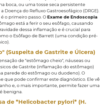
na boca, ou uma tosse seca persistente
r a Doença do Refluxo Gastroesofágico (DRGE).
é o primeiro passo. O
Exame de Endoscopia
tômago está a ferir o seu esôfago, causando
gravidade dessa inflamação e é crucial para
como o Esôfago de Barrett (uma condição pré-
ico).
 (Suspeita de Gastrite e Úlcera)
sensação de "estômago cheio", náuseas ou
sicos de Gastrite (inflamação do estômago)
 na parede do estômago ou duodeno). O
e que pode confirmar este diagnóstico. Ele vê
amanho e, o mais importante, permite fazer uma
 é benigna.
a de *Helicobacter pylori* (H.