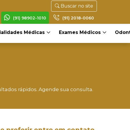
Buscar no site
(91) 98902-1010
(91) 2018-0060
ialidades Médicas
Exames Médicos
Odont
tados rápidos. Agende sua consulta.
e preferir entre em contato