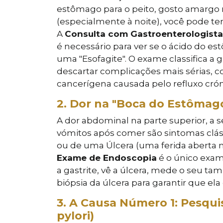
estômago para o peito, gosto amargo 
(especialmente à noite), você pode te
A
Consulta com Gastroenterologista
é necessário para ver se o ácido do es
uma "Esofagite". O exame classifica a 
descartar complicações mais sérias, 
cancerígena causada pelo refluxo crón
2. Dor na "Boca do Estômago"
A dor abdominal na parte superior, a 
vómitos após comer são sintomas clás
ou de uma Úlcera (uma ferida aberta
Exame de Endoscopia
é o único exam
a gastrite, vê a úlcera, mede o seu t
biópsia da úlcera para garantir que ela
3. A Causa Número 1: Pesquis
pylori)