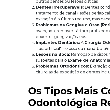
outros dentes ou lesões císticas.
Dentes Irrecuperáveis:
Dentes conde
tratamento de canal (lesões periapica
extração é o último recurso, mas nece
Problemas na Gengiva e Osso (Peri
avançada, remover tártaro profundo qu
enxertos gengivais/ósseos.
Implantes Dentários:
A
Cirurgia Od
"raiz artificial" no osso da mandíbula
Lesões na Boca:
Remoção de cistos, 
suspeitas para o
Exame de Anatomia
Problemas Ortodônticos:
Extração d
cirurgias de exposição de dentes incl
Os Tipos Mais C
Odontológica Re