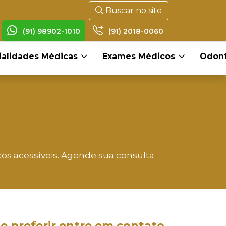
Buscar no site
(91) 98902-1010
(91) 2018-0060
ialidades Médicas
Exames Médicos
Odont
os acessíveis. Agende sua consulta.
e preferir entre em contato