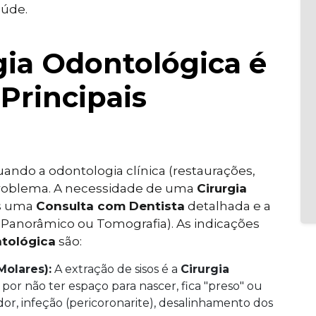
aúde.
ia Odontológica é
Principais
ando a odontologia clínica (restaurações,
 problema. A necessidade de uma
Cirurgia
ós uma
Consulta com Dentista
detalhada e a
Panorâmico ou Tomografia). As indicações
ntológica
são:
Molares):
A extração de sisos é a
Cirurgia
 por não ter espaço para nascer, fica "preso" ou
dor, infeção (pericoronarite), desalinhamento dos