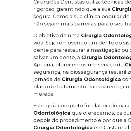
Cirurgiões Dentistas utiliza técnicas
rigoroso, garantindo que a sua
Cirurg
segura. Como a sua clínica popular de
não sejam mais barreiras para o seu t
O objetivo de uma
Cirurgia Odontoló
vida. Seja removendo um dente do si
dente para restaurar a mastigação ou
salvar um dente, a
Cirurgia Odontoló
Apoena, oferecemos um serviço de
Ci
segurança, na biossegurança (esteriliz
jornada de
Cirurgia Odontológica
com
plano de tratamento transparente, co
merece.
Este guia completo foi elaborado para
Odontológica
que oferecemos, os cui
depois do procedimento e por que a Clí
Cirurgia Odontológica
em Castanhal e