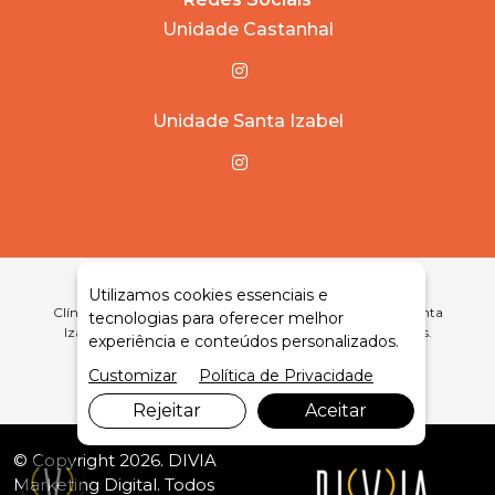
Unidade Castanhal
Unidade Santa Izabel
Utilizamos cookies essenciais e
Clínica Médica Popular e Odontológica em Castanhal e Santa
tecnologias para oferecer melhor
Izabel com Atendimento Humanizado e Preços Acessíveis.
experiência e conteúdos personalizados.
Agende Sua Consulta.
Customizar
Política de Privacidade
Rejeitar
Aceitar
© Copyright 2026. DIVIA
Marketing Digital
. Todos